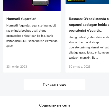
Hurmatli fuqarolar!
Rasman: O‘zbekistonda t
raqamni saqlagan holda 
Hurmatli fuqarolar, agar sizning mobil
operatorini o‘zgartir...
raqamingiz boshqa uyali aloqa
operatoriga o‘tkazilgan bo‘lsa, bank
Uning qulayligi shundaki, endi
kartangizni SMS-xabar berish xizmatiga
abonentlar mobil aloqa
qayta...
operatorlarining xizmat ko‘rsat
sifatiga qarab istalgan kompan
tanlashi mumkin. Bu...
23 ноябр, 2023
30 октябр, 2023
Показать еще
Социальные сети