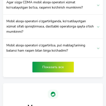
Agar sizga CDMA mobil aloqa operatori xizmat
ko‘rsatayotgan bo‘lsa, raqamni ko‘chirish mumkinmi?
Mobil aloqa operatori o‘zgartirilganda, ko‘rsatilayotgan
xizmat sifati qoniqtirmasa, dastlabki operatorga qayta o‘tish
mumkinmi?
Mobil aloqa operatori o‘zgartirilsa, pul mablag‘larining
balansi ham raqam bilan birga ko‘chadimi?
Показать все