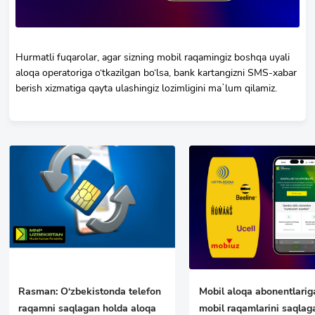
Hurmatli fuqarolar, agar sizning mobil raqamingiz boshqa uyali
aloqa operatoriga o‘tkazilgan bo‘lsa, bank kartangizni SMS-xabar
berish xizmatiga qayta ulashingiz lozimligini maʼlum qilamiz.
Rasman: O‘zbekistonda telefon
Mobil aloqa abonentlarig
raqamni saqlagan holda aloqa
mobil raqamlarini saqlag